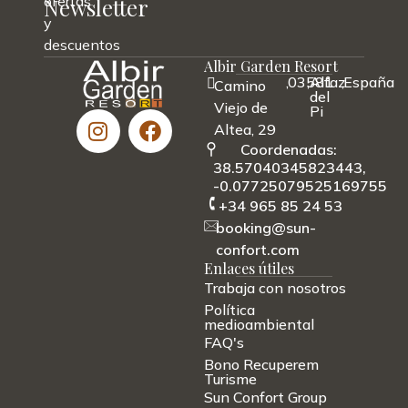
ofertas
Newsletter
y
descuentos
Albir Garden Resort
,
03581
,
Alfaz
,
España
Camino
del
Viejo de
Pi
Altea, 29
Coordenadas:
38.57040345823443,
-0.07725079525169755
+34 965 85 24 53
booking@sun-
confort.com
Enlaces útiles
Trabaja con nosotros
Política
medioambiental
FAQ's
Bono Recuperem
Turisme
Sun Confort Group